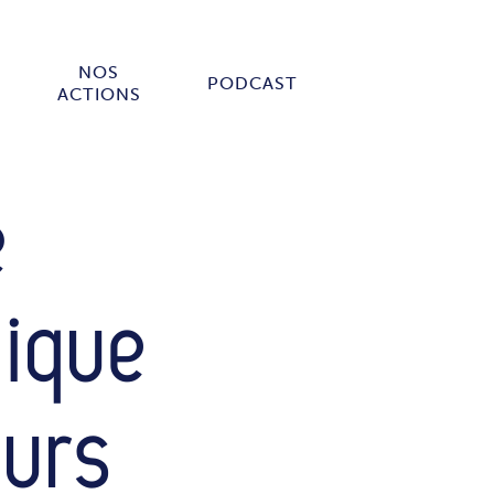
NOS
PODCAST
ACTIONS
é
ique
eurs