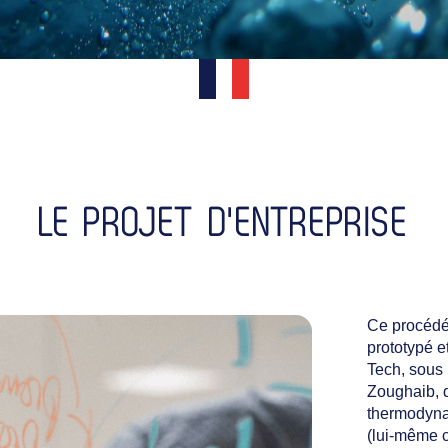
LE PROJET D'ENTREPRISE
Ce procédé
prototypé e
Tech, sous 
Zoughaib, d
thermodyna
(lui-même 