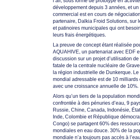
l’air, sous forme de prototype en activité
développement depuis 3 années, et un
commercial est en cours de négociatio
partenaire, Dalkia Froid Solutions, sur 
et patinoires municipales qui ont besoin
leurs frais énergétiques.
La preuve de concept étant réalisée po
AQUAHIVE, un partenariat avec EDF e
discussion sur un projet d’utilisation de
fatale de la centrale nucléaire de Grav
la région industrielle de Dunkerque. L
mondial adressable est de 10 milliards
avec une croissance annuelle de 10%.
Alors qu’un tiers de la population mond
confrontée à des pénuries d’eau, 9 pays
Russie, Chine, Canada, Indonésie, État
Inde, Colombie et République démocra
Congo) se partagent 60% des ressourc
mondiales en eau douce. 30% de la po
mondiale n’a toujours pas accès à l’eau