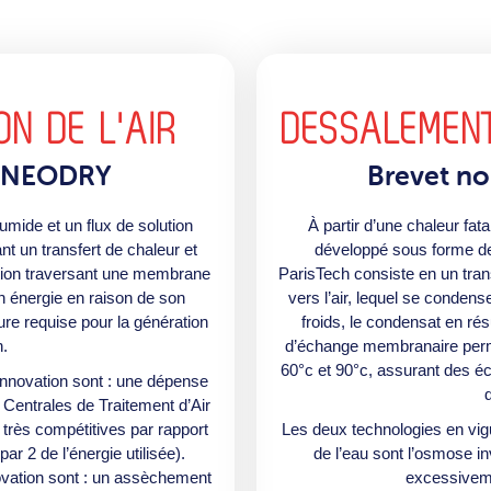
ON DE L'AIR
DESSALEMENT
 NEODRY
Brevet 
humide et un flux de solution
À partir d’une chaleur fat
nt un transfert de chaleur et
développé sous forme de
lution traversant une membrane
ParisTech consiste en un tran
 énergie en raison de son
vers l’air, lequel se conden
ure requise pour la génération
froids, le condensat en rés
n.
d’échange membranaire permet
60°c et 90°c, assurant des é
nnovation sont : une dépense
d
Centrales de Traitement d’Air
 très compétitives par rapport
Les deux technologies en vi
ar 2 de l’énergie utilisée).
de l’eau sont l’osmose inv
ovation sont : un assèchement
excessiveme