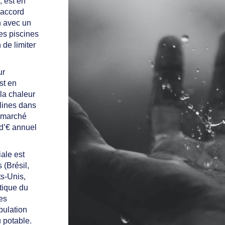
, est en
 accord
n avec un
les piscines
 de limiter
ur
st en
 la chaleur
elines dans
e marché
 d’€ annuel
iale est
 (Brésil,
s-Unis,
tique du
es
pulation
 potable.