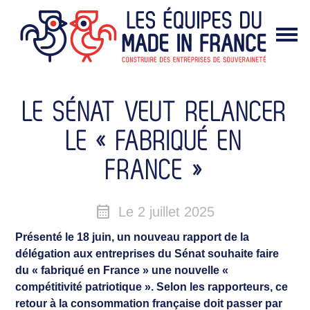
NOTRE VISION
NOS ACTUALITÉS
NOS ACTIONS
LE SÉNAT VEUT RELANCER
PODCAST
LE « FABRIQUÉ EN
FRANCE »
calendar_month
Le 2 juillet 2025
Présenté le 18 juin, un nouveau rapport de la
délégation aux entreprises du Sénat souhaite faire
du « fabriqué en France » une nouvelle «
compétitivité patriotique ». Selon les rapporteurs, ce
retour à la consommation française doit passer par